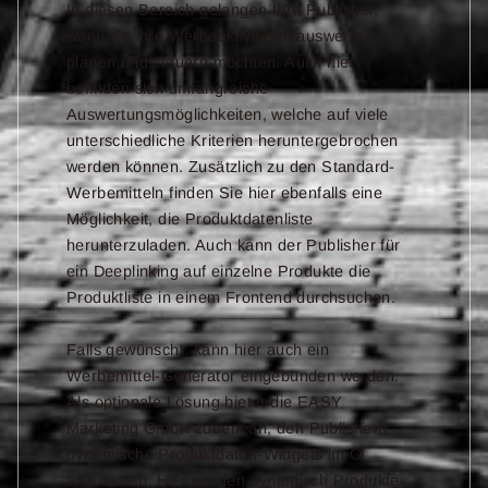
In diesen Bereich gelangen Ihre Publisher,
wenn sie ihre Werbeaktivitäten auswerten,
planen und steuern möchten. Auch hier
befinden sich umfangreiche
Auswertungsmöglichkeiten, welche auf viele
unterschiedliche Kriterien heruntergebrochen
werden können. Zusätzlich zu den Standard-
Werbemitteln finden Sie hier ebenfalls eine
Möglichkeit, die Produktdatenliste
herunterzuladen. Auch kann der Publisher für
ein Deeplinking auf einzelne Produkte die
Produktliste in einem Frontend durchsuchen.
Falls gewünscht, kann hier auch ein
Werbemittel-Generator eingebunden werden.
Als optionale Lösung bietet die EASY
Marketing GmbH zudem an, den Publishern
dynamische Produktdaten-Widgets im CI
anzubieten. Hier werden dynamisch Produkte